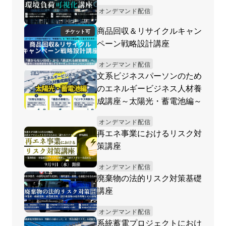
オンデマンド配信
商品回収＆リサイクルキャン
チケット可
ペーン戦略設計講座
オンデマンド配信
文系ビジネスパーソンのため
のエネルギービジネス人材養
成講座～太陽光・蓄電池編～
オンデマンド配信
再エネ事業におけるリスク対
策講座
オンデマンド配信
廃棄物の法的リスク対策基礎
講座
オンデマンド配信
系統蓄電プロジェクトにおけ