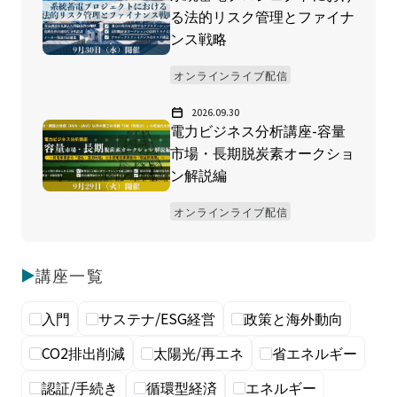
る法的リスク管理とファイナ
ンス戦略
オンラインライブ配信
2026.09.30
電力ビジネス分析講座-容量
市場・長期脱炭素オークショ
ン解説編
オンラインライブ配信
講座一覧
入門
サステナ/ESG経営
政策と海外動向
CO2排出削減
太陽光/再エネ
省エネルギー
認証/手続き
循環型経済
エネルギー