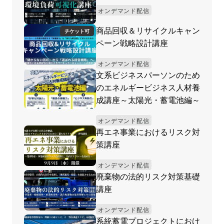
オンデマンド配信
商品回収＆リサイクルキャン
チケット可
ペーン戦略設計講座
オンデマンド配信
文系ビジネスパーソンのため
のエネルギービジネス人材養
成講座～太陽光・蓄電池編～
オンデマンド配信
再エネ事業におけるリスク対
策講座
オンデマンド配信
廃棄物の法的リスク対策基礎
講座
オンデマンド配信
系統蓄電プロジェクトにおけ