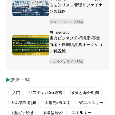
る法的リスク管理とファイナ
ンス戦略
オンラインライブ配信
2026.09.30
電力ビジネス分析講座-容量
市場・長期脱炭素オークショ
ン解説編
オンラインライブ配信
講座一覧
入門
サステナ/ESG経営
政策と海外動向
CO2排出削減
太陽光/再エネ
省エネルギー
認証/手続き
循環型経済
エネルギー